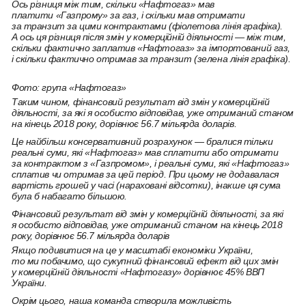
Ось різниця між тим, скільки «Нафтогаз» мав
платити «Газпрому» за газ, і скільки мав отримати
за транзит за цими контрактами (фіолетова лінія графіка).
А ось ця різниця після змін у комерційній діяльності — між тим,
скільки фактично заплатив «Нафтогаз» за імпортований газ,
і скільки фактично отримав за транзит (зелена лінія графіка).
Фото: група «Нафтогаз»
Таким чином, фінансовий результат від змін у комерційній
діяльності, за які я особисто відповідав, уже отриманий станом
на кінець 2018 року, дорівнює 56.7 мільярда доларів.
Це найбільш консервативний
розрахунок
— бралися тільки
реальні суми, які «Нафтогаз» мав сплатити або отримати
за контрактом з «Газпромом», і реальні суми, які «Нафтогаз»
сплатив чи отримав за цей період. При цьому не додавалася
вартість грошей у часі (нараховані відсотки), інакше ця сума
була б набагато більшою.
Фінансовий результат від змін у комерційній діяльності, за які
я особисто відповідав, уже отриманий станом на кінець 2018
року, дорівнює 56.7 мільярда доларів
Якщо подивитися на це у масштабі економіки України,
то ми побачимо, що сукупний фінансовий ефект від цих змін
у комерційній діяльності «Нафтогазу» дорівнює 45% ВВП
України.
Окрім цього, наша команда створила можливість