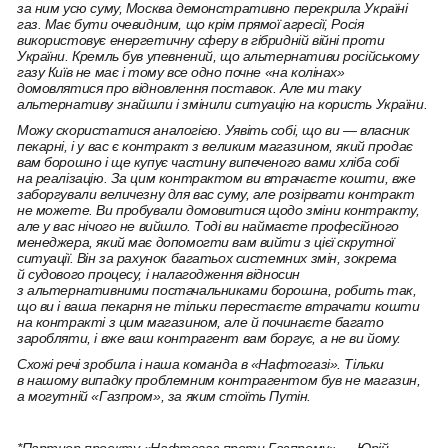
за ним усю суму, Москва демонстративно перекрила Україні
газ. Має бути очевидним, що крім прямої агресії, Росія
використовує енергетичну сферу в гібридній війні проти
України. Кремль був упевнений, що альтернативи російському
газу Київ не має і тому все одно почне «на колінах»
домовлятися про відновлення поставок. Але ми таку
альтернативу знайшли і змінили ситуацію на користь України.
Можу скористатися аналогією. Уявіть собі, що ви — власник
пекарні, і у вас є контракт з великим магазином, який продає
вам борошно і ще купує частину випеченого вами хліба собі
на реалізацію. За цим контрактом ви втрачаєте кошти, вже
заборгували величезну для вас суму, але розірвати контракт
не можете. Ви пробували домовитися щодо зміни контракту,
але у вас нічого не вийшло. Тоді ви наймаєте професійного
менеджера, який має допомогти вам вийти з цієї скрутної
ситуації. Він за рахунок багатьох системних змін, зокрема
й судового процесу, і налагодження відносин
з альтернативними постачальниками борошна, робить так,
що ви і ваша пекарня не тільки перестаєте втрачати кошти
на контракті з цим магазином, але й починаєте багато
заробляти, і вже ваш контрагент вам боргує, а не ви йому.
Схожі речі зробила і наша команда в «Нафтогазі». Тільки
в нашому випадку проблемним контрагентом був не магазин,
а могутній «Газпром», за яким стоїть Путін.