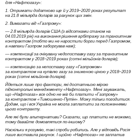
для «Нафтогазу»:
1. Отримати додатково ще й у 2019−2020 роках результат
на 21.8 мільярда доларів за рахунок цих змін.
2. Вимагати від «Газпрому»:
— 2.8 мільярда доларів США (з відсотками станом на
04.03.2019 рік) на виконання рішення арбітражу за транзитним
контрактом (тобто ми не наростили борги перед Газпромом,
а навпаки Газпром заборгував нам);
— компенсації за очікувану недопоставку газу за транзитним
контрактом у 2018−2019 роках (сотні мільйонів доларів);
— компенсацію за непоставку газу «Газпромом»
за контрактом на купівлю газу за зниженою ціною у 2018−2019
роках (сотні мільйонів доларів).
Йдеться лише про фактори, які достатньою мірою
підконтрольні менеджменту «Нафтогазу». Мені зауважать,
що «Нафтогаз» все одно не міг би платити «Газпрому»
за контрактом «Тимошенко-Путін». Можу тільки погодитися.
Додам, що і вся Україна не могла заплатити за положеннями
цього контракту.
Але які були альтернативи? Сказати, що платити не можемо,
тому давайте домовлятися по-іншому?
Наскільки я розумію, такі спроби робились. Але у відповідь Росія
лише виставила рахунок. І щойно «Нафтогаз» не заплатив