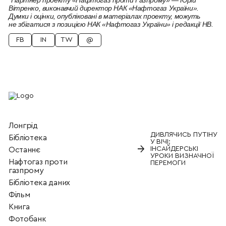
*Партнер проекту «Нафтогаз проти Газпрому» — Юрій
Вітренко, виконавчий директор НАК «Нафтогаз України».
Думки і оцінки, опубліковані в матеріалах проекту, можуть
не збігатися з позицією НАК «Нафтогаз України» і редакції НВ.
FB
IN
TW
@
Лонгрід
ДИВЛЯЧИСЬ ПУТІНУ
Бiблiотека
У ВІЧІ:
→
ІНСАЙДЕРСЬКІ
Останнє
УРОКИ ВИЗНАЧНОЇ
Нафтогаз проти
ПЕРЕМОГИ
газпрому
Бібліотека даних
Фільм
Книга
Фотобанк