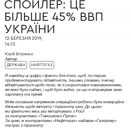
СПОЙЛЕР: ЦЕ
БІЛЬШЕ 45% ВВП
УКРАЇНИ
12 БЕРЕЗНЯ 2019,
14:13
Юрій Вітренко
Автор
ДЕРЖАВА
НАФТОГАЗ
Я наводжу ці цифри і факти для того, щоб, по-перше,
продемонструвати підзвітність. Іншими словами, я можу
відзвітуватися щодо того, як я скористався повноваженнями,
які мені були надані, і щоб було видно, за що я отримував свою
зарплату та премії.
Моїм основним напрямком операційної роботи була комерційна
діяльність щодо імпорту і транзиту газу. До цього
ми фактично весь газ
імпортували
з Росії
за контрактами «Тимошенко-Путін».
За цими ж
контрактами
«Нафтогаз» надавав «Газпрому»
послуги з транзиту.