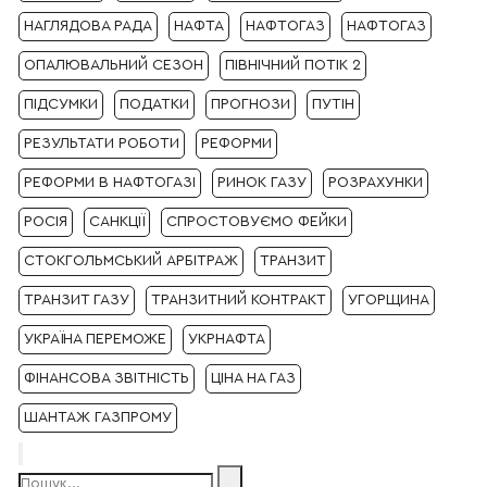
НАГЛЯДОВА РАДА
НАФТА
НАФТОГАЗ
НАФТОГАЗ
ОПАЛЮВАЛЬНИЙ СЕЗОН
ПІВНІЧНИЙ ПОТІК 2
ПІДСУМКИ
ПОДАТКИ
ПРОГНОЗИ
ПУТІН
РЕЗУЛЬТАТИ РОБОТИ
РЕФОРМИ
РЕФОРМИ В НАФТОГАЗІ
РИНОК ГАЗУ
РОЗРАХУНКИ
РОСІЯ
САНКЦІЇ
СПРОСТОВУЄМО ФЕЙКИ
СТОКГОЛЬМСЬКИЙ АРБІТРАЖ
ТРАНЗИТ
ТРАНЗИТ ГАЗУ
ТРАНЗИТНИЙ КОНТРАКТ
УГОРЩИНА
УКРАЇНА ПЕРЕМОЖЕ
УКРНАФТА
ФІНАНСОВА ЗВІТНІСТЬ
ЦІНА НА ГАЗ
ШАНТАЖ ГАЗПРОМУ