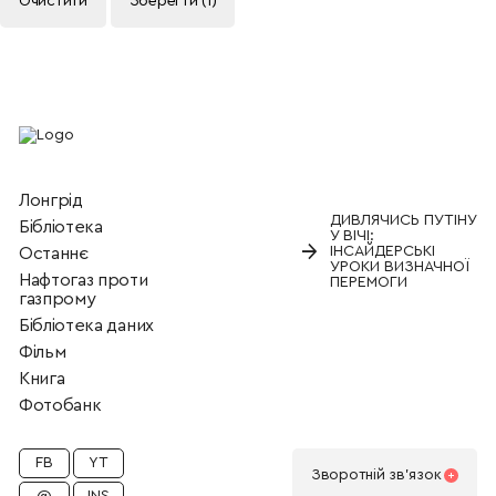
Очистити
Зберегти (
1
)
Лонгрід
ДИВЛЯЧИСЬ ПУТІНУ
Бiблiотека
У ВІЧІ:
→
ІНСАЙДЕРСЬКІ
Останнє
УРОКИ ВИЗНАЧНОЇ
Нафтогаз проти
ПЕРЕМОГИ
газпрому
Бібліотека даних
Фільм
Книга
Фотобанк
FB
YT
Зворотнiй зв'язок