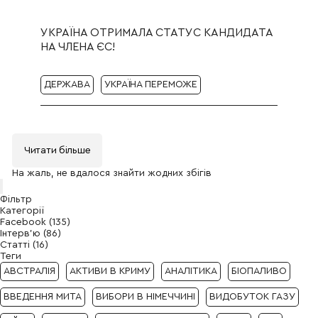
УКРАЇНА ОТРИМАЛА СТАТУС КАНДИДАТА
НА ЧЛЕНА ЄС!
ДЕРЖАВА
УКРАЇНА ПЕРЕМОЖЕ
Читати бiльше
На жаль, не вдалося знайти жодних збiгiв
Фiльтр
Категорiї
Faсebook (135)
Iнтерв’ю (86)
Cтаттi (16)
Теги
АВСТРАЛІЯ
АКТИВИ В КРИМУ
АНАЛІТИКА
БІОПАЛИВО
ВВЕДЕННЯ МИТА
ВИБОРИ В НІМЕЧЧИНІ
ВИДОБУТОК ГАЗУ