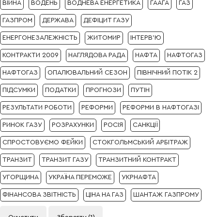
ВІЙНА
ВОДЕНЬ
ВОДНЕВА ЕНЕРГЕТИКА
ГААГА
ГАЗ
ГАЗПРОМ
ДЕРЖАВА
ДЕФІЦИТ ГАЗУ
ЕНЕРГОНЕЗАЛЕЖНІСТЬ
ЖИТОМИР
ІНТЕРВ'Ю
КОНТРАКТИ 2009
НАГЛЯДОВА РАДА
НАФТА
НАФТОГАЗ
НАФТОГАЗ
ОПАЛЮВАЛЬНИЙ СЕЗОН
ПІВНІЧНИЙ ПОТІК 2
ПІДСУМКИ
ПОДАТКИ
ПРОГНОЗИ
ПУТІН
РЕЗУЛЬТАТИ РОБОТИ
РЕФОРМИ
РЕФОРМИ В НАФТОГАЗІ
РИНОК ГАЗУ
РОЗРАХУНКИ
РОСІЯ
САНКЦІЇ
СПРОСТОВУЄМО ФЕЙКИ
СТОКГОЛЬМСЬКИЙ АРБІТРАЖ
ТРАНЗИТ
ТРАНЗИТ ГАЗУ
ТРАНЗИТНИЙ КОНТРАКТ
УГОРЩИНА
УКРАЇНА ПЕРЕМОЖЕ
УКРНАФТА
ФІНАНСОВА ЗВІТНІСТЬ
ЦІНА НА ГАЗ
ШАНТАЖ ГАЗПРОМУ