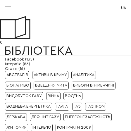
UA
0
БIБЛIОТЕКА
Faсebook (135)
Iнтерв’ю (86)
Cтаттi (16)
АВСТРАЛІЯ
АКТИВИ В КРИМУ
АНАЛІТИКА
БІОПАЛИВО
ВВЕДЕННЯ МИТА
ВИБОРИ В НІМЕЧЧИНІ
ВИДОБУТОК ГАЗУ
ВІЙНА
ВОДЕНЬ
ВОДНЕВА ЕНЕРГЕТИКА
ГААГА
ГАЗ
ГАЗПРОМ
ДЕРЖАВА
ДЕФІЦИТ ГАЗУ
ЕНЕРГОНЕЗАЛЕЖНІСТЬ
ЖИТОМИР
ІНТЕРВ'Ю
КОНТРАКТИ 2009