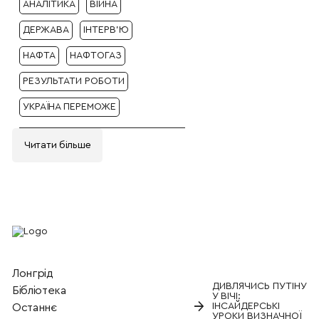
АНАЛІТИКА
ВІЙНА
ДЕРЖАВА
ІНТЕРВ'Ю
НАФТА
НАФТОГАЗ
РЕЗУЛЬТАТИ РОБОТИ
УКРАЇНА ПЕРЕМОЖЕ
Читати бiльше
Лонгрід
ДИВЛЯЧИСЬ ПУТІНУ
Бiблiотека
У ВІЧІ:
→
ІНСАЙДЕРСЬКІ
Останнє
УРОКИ ВИЗНАЧНОЇ